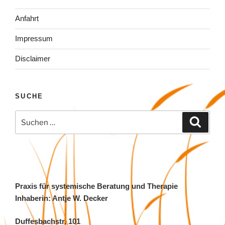
Anfahrt
Impressum
Disclaimer
SUCHE
Suchen
Suche
nach:
Praxis für systemische Beratung und Therapie
Inhaberin: Antje W. Decker
Duffesbachstr. 101